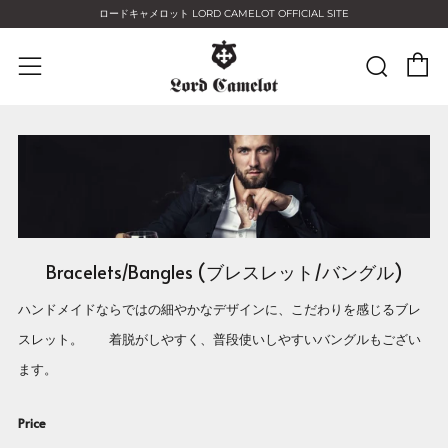
ロードキャメロット LORD CAMELOT OFFICIAL SITE
C
Sear
Menu
Bracelets/Bangles (ブレスレット/バングル)
ハンドメイドならではの細やかなデザインに、こだわりを感じるブレ
スレット。 着脱がしやすく、普段使いしやすいバングルもござい
ます。
Price