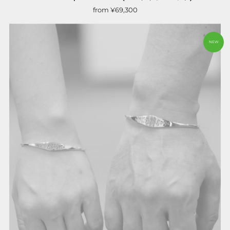
from
¥69,300
NEW