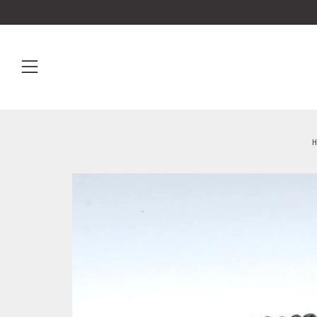
Menu
H