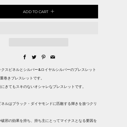
ADD TO CART
Facebook
Twitter
Pinterest
Email
ックスピネルとシルバー&ロイヤルシルバーのブレスレット
2重巻きブレスレットです。
表にきてもスキのないオシャレなブレスレットです。
ピネルはブラック・ダイヤモンドに匹敵する輝きを放つクリ
。
や破邪の効果を持ち、持ち主にとってマイナスとなる要因を