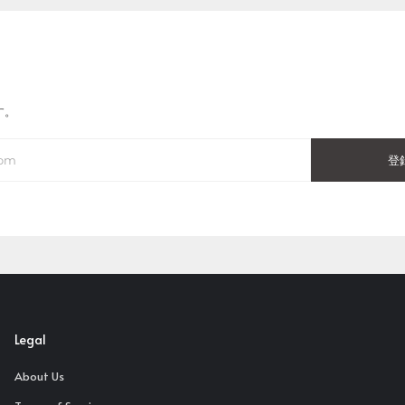
す。
登
Legal
About Us