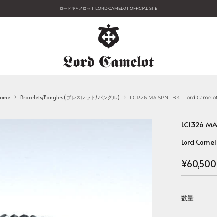
ロードキャメロット LORD CAMELOT OFFICIAL SITE
ome
Bracelets/Bangles (ブレスレット/バングル)
LC1326 MA SPNL BK | Lord Camelot.
LC1326 M
Lord Camel
Regular
¥60,500
price
数量