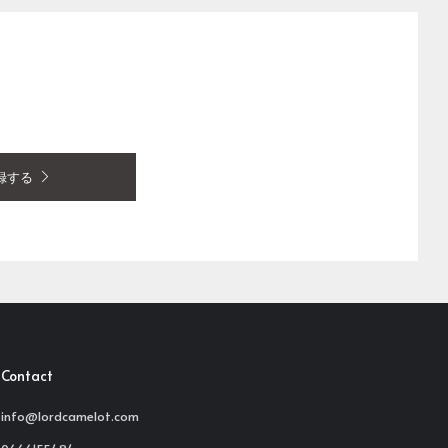
録する
Contact
info@lordcamelot.com