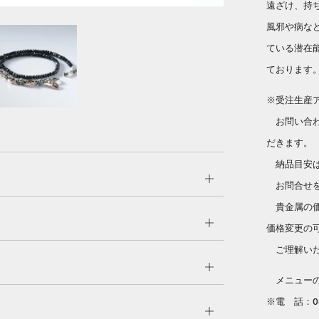
遠ざけ、持
風邪や病な
ている潜在
ております
※受注生産
お問い合わ
だきます。
納品目安は
Open
お問合せを
tab
貴金属の価
Open
価格変更の
tab
ご理解いた
Open
メニューのC
tab
※電 話：06
Open