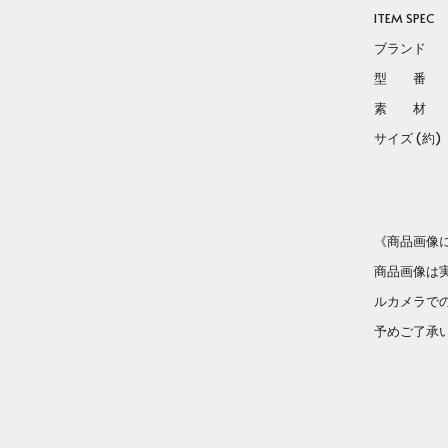
ITEM SPEC
tab
ブランド Lo
型 番 LC13
素 材 ス
サイズ (約)
Frame S
Charm Si
《商品画像
商品画像は
ルカメラで
予めご了承