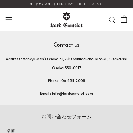
ロードキャメロット LORD CAMELOT OFFICIAL SITE
C
Sear
Menu
Contact Us
Address
:
Hankyu Men's Osaka 5F, 7-10 Kakuda-cho, Kita-ku, Osaka-shi,
Osaka 530-0017
Phone
: 06-6311-2008
Email
: info@lordcamelot.com
お問い合わせフォーム
名前