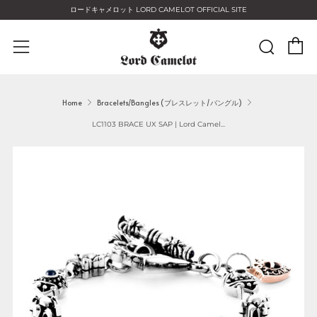
ロードキャメロット LORD CAMELOT OFFICIAL SITE
C
Sear
Menu
Home
Bracelets/Bangles (ブレスレット/バングル)
LC1103 BRACE UX SAP | Lord Camel...