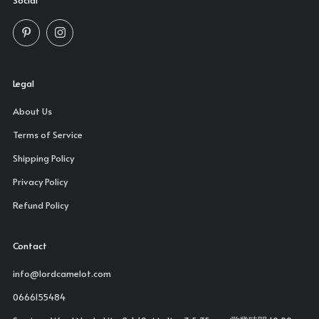
Social
Pinterest
Instagram
Legal
About Us
Terms of Service
Shipping Policy
Privacy Policy
Refund Policy
Contact
info@lordcamelot.com
0666155484