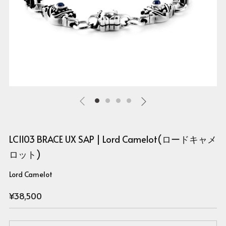
LC1103 BRACE UX SAP | Lord Camelot(ロードキャメ
ロット)
Lord Camelot
Regular
¥38,500
price