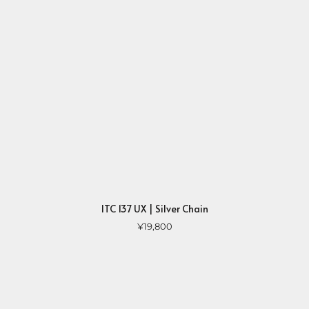
ITC 137 UX | Silver Chain
¥19,800