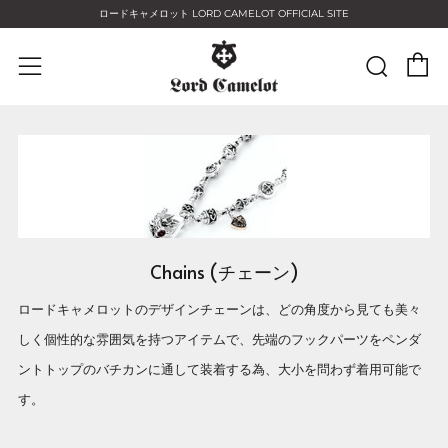
ロードキャメロット LORD CAMELOT OFFICIAL SITE
C
Sear
Menu
Chains (チェーン)
ロードキャメロットのデザインチェーンは、どの角度から見ても美々
しく個性的な雰囲気を持つアイテムで、先端のフックパーツをペンダ
ントトップのバチカンに通して装着する為、大小を問わず着用可能で
す。