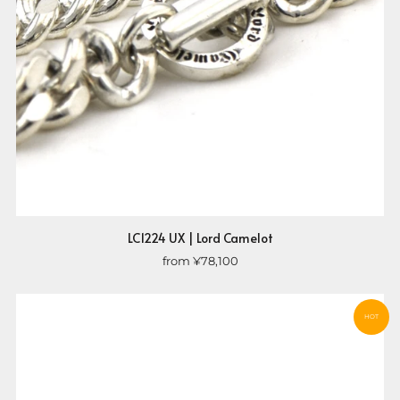
LC1224 UX | Lord Camelot
from
¥78,100
HOT