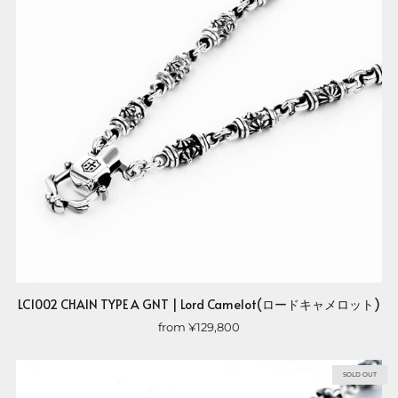
LC1002 CHAIN TYPE A GNT | Lord Camelot(ロードキャメロット)
from
¥129,800
SOLD OUT