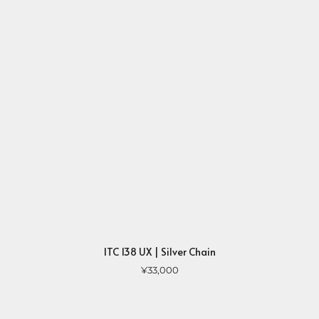
ITC 138 UX | Silver Chain
¥33,000