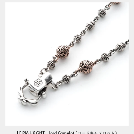
LC1216 UX GNT | Lord Camelot (ロードキャメロット)