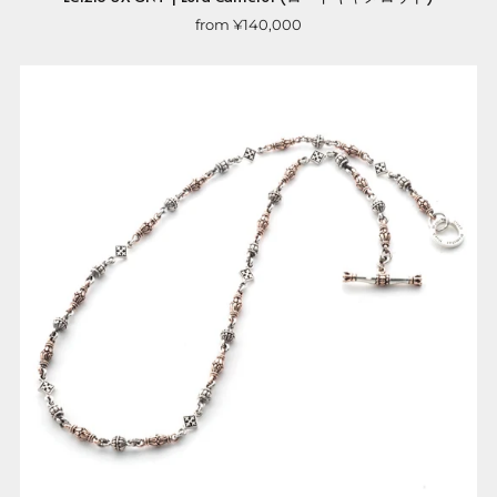
from
¥140,000