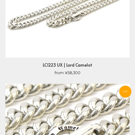
LC1223 UX | Lord Camelot
from
¥58,300
HOT