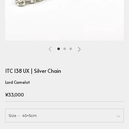
ITC 138 UX | Silver Chain
Lord Camelot
Regular
¥33,000
price
Size