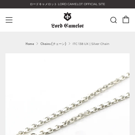
ロードキャメロット LORD CAMELOT OFFICIAL SITE
C
Sear
Menu
Home
Chains (チェーン)
ITC 138 UX | Silver Chain