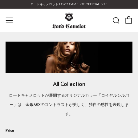
ロードキャメロット LORD CAMELOT OFFICIAL SITE
C
Sear
Menu
All Collection
ロードキャメロットが展開するオリジナルカラー「ロイヤルシルバ
ー」は 金銀MIXのコントラストが美しく、独自の感性を表現しま
す。
Price