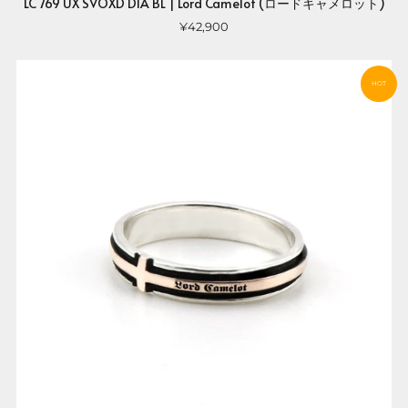
LC 769 UX SVOXD DIA BL | Lord Camelot (ロードキャメロット)
¥42,900
HOT