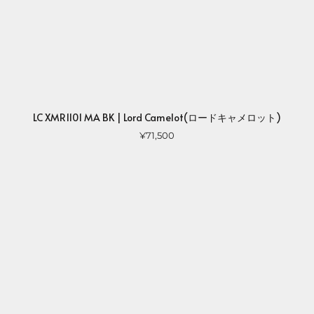
LC XMR1101 MA BK | Lord Camelot(ロードキャメロット)
¥71,500
Close
※ LINE FRIEND
※ ロードキャメロットのデザイ
ナーとお友だちになれます。
LINE 友だちに追加す