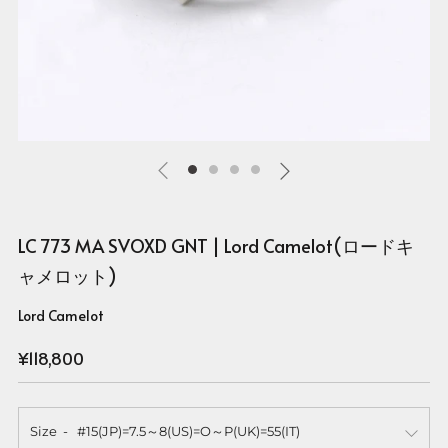
LC 773 MA SVOXD GNT | Lord Camelot(ロードキ
ャメロット)
Lord Camelot
Regular
¥118,800
price
Size