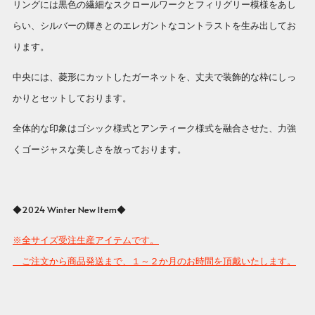
リングには黒色の繊細なスクロールワークとフィリグリー模様をあし
らい、シルバーの輝きとのエレガントなコントラストを生み出してお
ります。
中央には、菱形にカットしたガーネットを、丈夫で装飾的な枠にしっ
かりとセットしております。
全体的な印象はゴシック様式とアンティーク様式を融合させた、力強
くゴージャスな美しさを放っております。
◆2024 Winter New Item◆
※全サイズ受注生産アイテムです。
ご注文から商品発送まで、１～２か月のお時間を頂戴いたします。