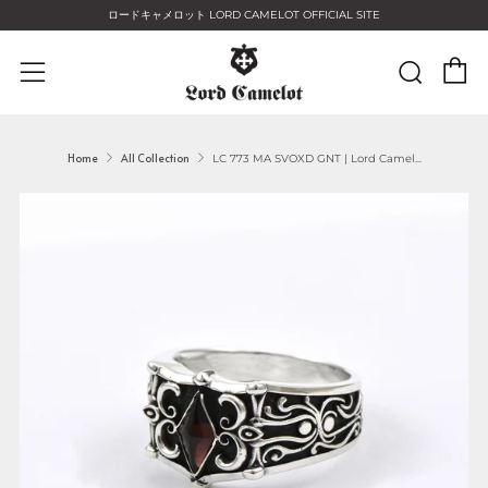
ロードキャメロット LORD CAMELOT OFFICIAL SITE
C
Sear
Menu
Home
All Collection
LC 773 MA SVOXD GNT | Lord Camel...