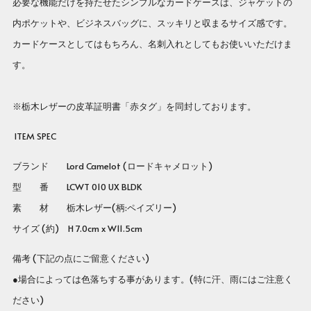
必要な機能だけを持たせたシンプルなカードケースは、ジャケットの
内ポケットや、ビジネスバッグに、スッキリと収まるサイズ感です。
カードケースとしてはもちろん、名刺入れとしてもお使いいただけま
す。
※栃木レザーの皮革証明書「赤タグ」を同封しております。
ITEM SPEC
ブランド
Lord Camelot (ロードキャメロット)
型 番 LCWT 010 UX BLDK
素 材
栃木レザー(柄:ペイズリー)
サイズ (約)
H 7.0cm x W11.5cm
備考 (下記の点にご留意ください)
●場合によっては色落ちする事があります。(特に汗、雨にはご注意く
ださい)