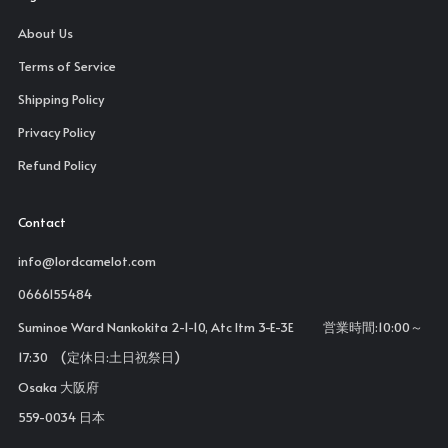
About Us
Terms of Service
Shipping Policy
Privacy Policy
Refund Policy
Contact
info@lordcamelot.com
0666155484
Suminoe Ward Nankokita 2-1-10, Atc Itm 3-E-3E 営業時間:10:00～
17:30 (定休日:土日祝祭日)
Osaka 大阪府
559-0034 日本