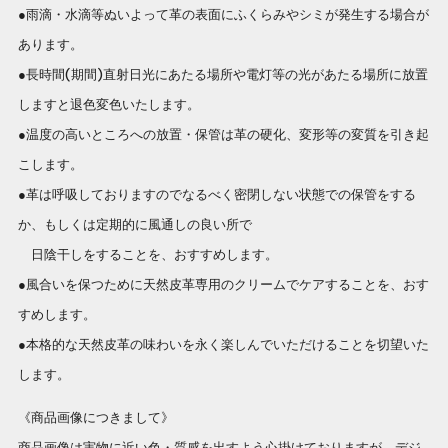
●雨滴・水滴等ぬいよって革の表面にふくらみやシミが発生する場合が
あります。
●長時間(期間)直射日光にあたる場所や電灯等の光があたる場所に放置
しますと退色変色いたします。
●温度の高いところへの放置・保管は革の硬化、変形等の変質を引き起
こします。
●革は呼吸しておりますのでなるべく密閉しない状態での保管をする
か、もしくは定期的に風通しの良い所で
日陰干しをすることを、おすすめします。
●風合いを保つために天然皮革専用のクリームでケアすることを、おす
すめします。
●本格的な天然皮革の味わいを永く楽しんでいただけることを切望いた
します。
《商品画像につきまして》
商品画像は実物に近い色・質感を出すよう心掛けておりますが、デジ