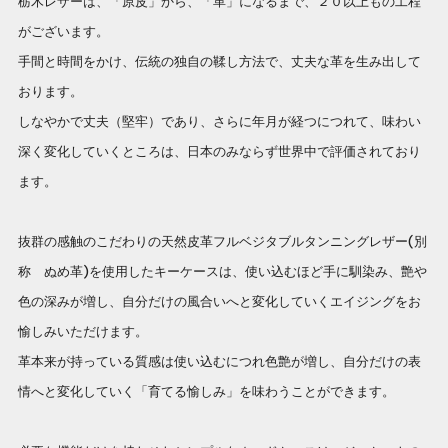
栃木レザーは、「原皮」から、「革」になるまで、２０以上もの工程
がございます。
手間と時間をかけ、伝統の独自の鞣し方法で、丈夫な革を生み出して
おります。
しなやかで丈夫（堅牢）であり、さらに年月が経つにつれて、味わい
深く変化していくところは、日本のみならず世界中で評価されており
ます。
抜群の感触のこだわりの天然皮革フルベジタブルタンニングレザー(別
称 ぬめ革)を使用したキーケースは、使い込むほど手に馴染み、艶や
色の深みが増し、自分だけの風合いへと変化していくエイジングをお
愉しみいただけます。
革本来が持っている質感は使い込むにつれ色艶が増し、自分だけの表
情へと変化していく「育てる愉しみ」を味わうことができます。