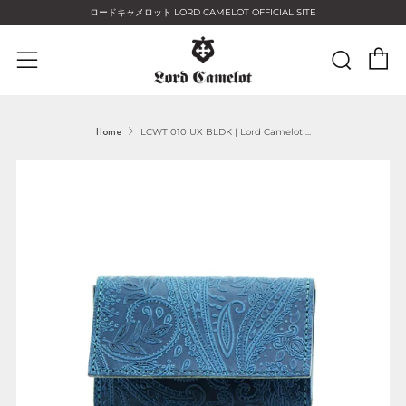
ロードキャメロット LORD CAMELOT OFFICIAL SITE
C
Sear
Menu
Home
LCWT 010 UX BLDK | Lord Camelot ...