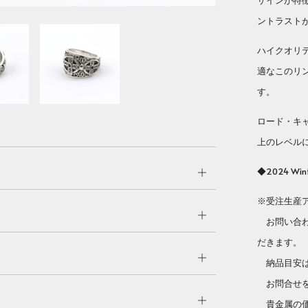
ザインが特
ントラスト
ハイクオリ
適なこのリ
す。
ロード・キ
上のレベル
◆2024 Wint
Open
tab
※受注生産
Open
お問い合わ
tab
だきます。
Open
納品目安は
tab
お問合せを
Open
貴金属の価