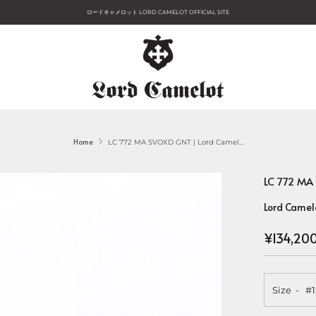
ロードキャメロット LORD CAMELOT OFFICIAL SITE
Home
LC 772 MA SVOXD GNT | Lord Camel...
LC 772 M
Lord Camel
Regular
¥134,20
price
Size