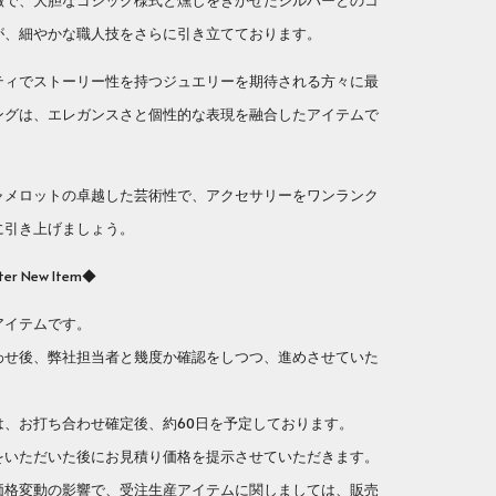
徴で、大胆なゴシック様式と燻しをきかせたシルバーとのコ
が、細やかな職人技をさらに引き立てております。
ティでストーリー性を持つジュエリーを期待される方々に最
ングは、エレガンスさと個性的な表現を融合したアイテムで
ャメロットの卓越した芸術性で、アクセサリーをワンランク
に引き上げましょう。
er New Item◆
アイテムです。
せ後、弊社担当者と幾度か確認をしつつ、進めさせていた
、お打ち合わせ確定後、約60日を予定しております。
いただいた後にお見積り価格を提示させていただきます。
格変動の影響で、受注生産アイテムに関しましては、販売