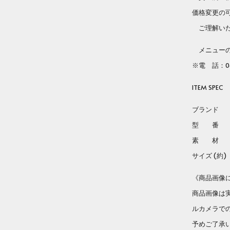
tab
価格変更の
ご理解いた
メニューのC
※電 話：06
ITEM SPEC
ブランド Lo
型 番 LC 
素 材 ス
サイズ (約) H
《商品画像
商品画像は
ルカメラで
予めご了承