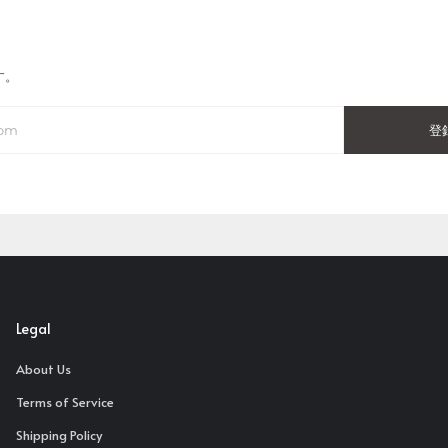
す。
登
Legal
About Us
Terms of Service
Shipping Policy