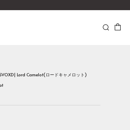
Ca
Searc
UX SVOXD| Lord Camelot(ロードキャメロット)
ot