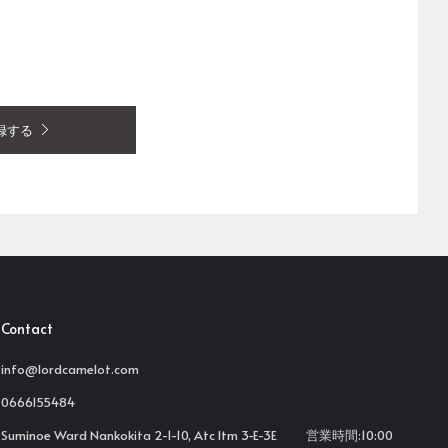
録する
Contact
info@lordcamelot.com
0666155484
Suminoe Ward Nankokita 2-1-10, Atc Itm 3-E-3E 営業時間:10:00