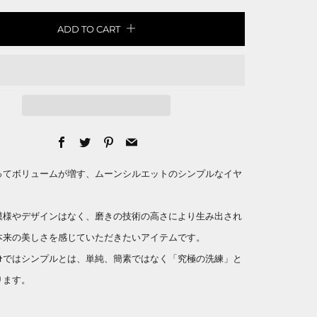
ADD TO CART
Facebook
Twitter
Pinterest
Email
ってボリュームが増す、ムーンシルエットのシンプルなイヤ
。
模様やデザインはなく、磨きの技術の高さにより生み出され
本来の美しさを感じていただきたいアイテムです。
amelotではシンプルとは、単純、簡素ではなく「究極の洗練」と
ります。