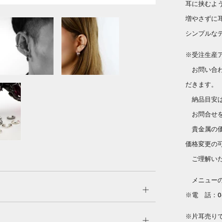
耳に挟むよ
増やさずに
シンプルな
※受注生産
お問い合わ
だきます。
納品目安は
お問合せを
貴金属の価
価格変更の
ご理解いた
メニューのC
Open
※電 話：06
tab
※片耳売り
Open