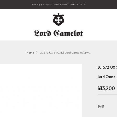
ロードキャメロット LORD CAMELOT OFFICIAL SITE
Home
LC 572 UX SVOXD| Lord Camelot(ロー...
LC 572 
Lord Camel
Regular
¥13,200
price
数量