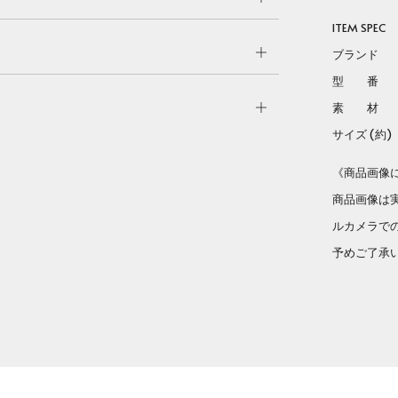
tab
ITEM SPEC
Open
ブランド Lo
tab
型 
Open
素 材 ス
tab
サイズ (約) H:
《商品画像
商品画像は
ルカメラで
予めご了承