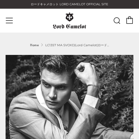
ロードキャメロット LORD CAMELOT OFFICIAL SITE
C
Sear
Menu
Home
LC1357 MA SVOXD|Lord Camelot(ロード...