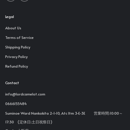
Legal
About Us
Terms of Service
Shipping Policy
Privacy Policy
Refund Policy
Contact
info@lordcamelot.com
0666155484
Suminoe Ward Nankokita 2-1-10, Atc Itm 3-E-3E 営業時間:10:00～
17:30 (定休日:土日祝祭日)