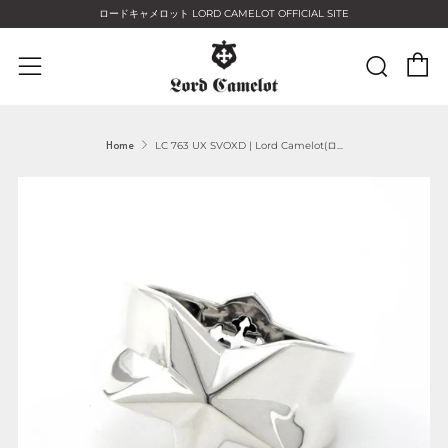
ロードキャメロット LORD CAMELOT OFFICIAL SITE
C
Sear
Menu
Home
LC 763 UX SVOXD | Lord Camelot(ロ...