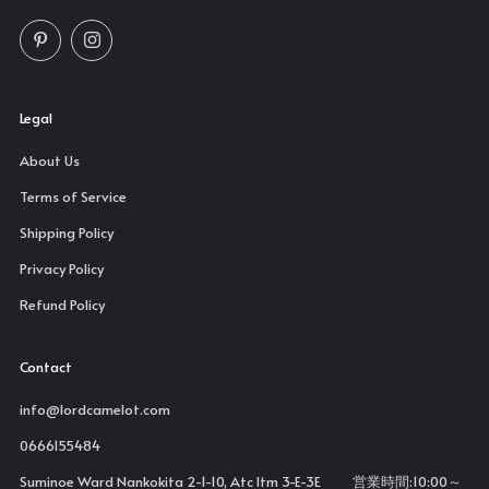
Pinterest
Instagram
Legal
About Us
Terms of Service
Shipping Policy
Privacy Policy
Refund Policy
Contact
info@lordcamelot.com
0666155484
Suminoe Ward Nankokita 2-1-10, Atc Itm 3-E-3E 営業時間:10:00～