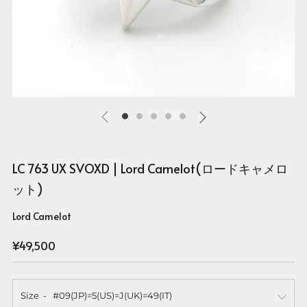
LC 763 UX SVOXD | Lord Camelot(ロードキャメロ
ット)
Lord Camelot
Regular
¥49,500
price
Size