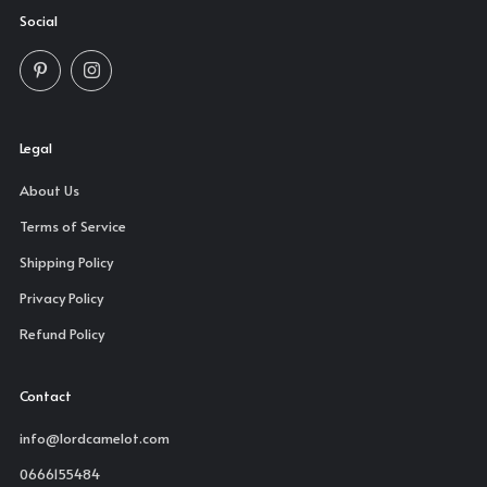
Social
Pinterest
Instagram
Legal
About Us
Terms of Service
Shipping Policy
Privacy Policy
Refund Policy
Contact
info@lordcamelot.com
0666155484