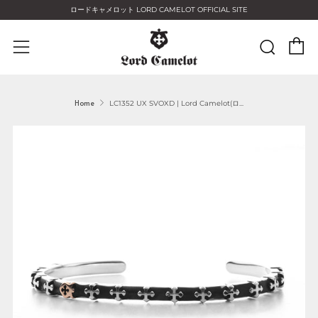
ロードキャメロット LORD CAMELOT OFFICIAL SITE
C
Sear
Menu
Home
LC1352 UX SVOXD | Lord Camelot(ロ...