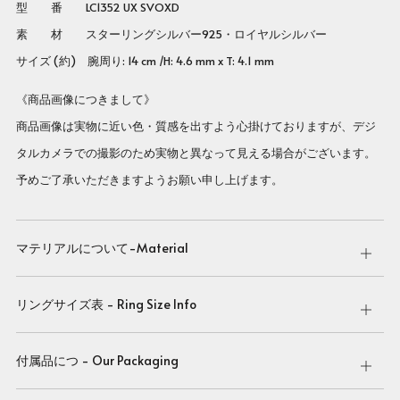
型 番
LC1352 UX SVOXD
素 材 スターリングシルバー925・ロイヤルシルバー
サイズ (約) 腕周り: 14 cm /H: 4.6 mm x T: 4.1 mm
《商品画像につきまして》
商品画像は実物に近い色・質感を出すよう心掛けておりますが、デジ
タルカメラでの撮影のため実物と異なって見える場合がございます。
予めご了承いただきますようお願い申し上げます。
マテリアルについて-Material
Open
tab
リングサイズ表 - Ring Size Info
Open
tab
付属品につ - Our Packaging
Open
tab