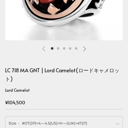
LC 718 MA GNT | Lord Camelot(ロードキャメロッ
ト)
Lord Camelot
Regular
¥104,500
price
Size