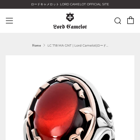
ロードキャメロット LORD CAMELOT OFFICIAL SITE
C
Sear
Menu
Home
LC 718 MA GNT | Lord Camelot(ロード...