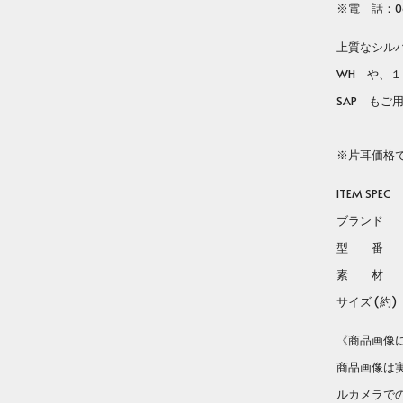
※電 話：06
tab
上質なシルバー
WH や、１８
SAP もご
※片耳価格
ITEM SPEC
ブランド Lo
型 
素 材 スタ
サイズ (約) H:
《商品画像
商品画像は
ルカメラで