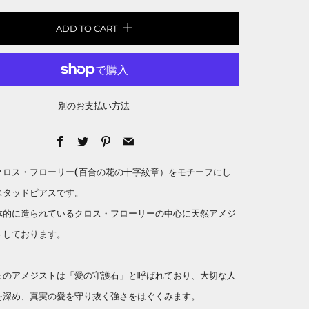
ADD TO CART
別のお支払い方法
Facebook
Twitter
Pinterest
Email
クロス・フローリー(百合の花の十字紋章）をモチーフにし
スタッドピアスです。
体的に造られているクロス・フローリーの中心に天然アメジ
トしております。
石のアメジストは「愛の守護石」と呼ばれており、大切な人
を深め、真実の愛を守り抜く強さをはぐくみます。