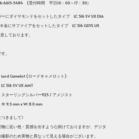
-6615-5484 (受付時間 平日10：00～17：30）
にダイヤモンドをセットしたタイプ LC 516 SV UX DIA
金にサファイアをセットしたタイプ LC 516 GDYL UX
用意しております。
です。
rd Camelot (ロードキャメロット)
番
LC 516 SV UX AMT
ーリングシルバー925 / アメジスト
 9.3 mm x W: 8.0 mm
につきまして》
実物に近い色・質感を出すよう心掛けておりますが、デジタ
の撮影のため実物と異なって見える場合がございます。