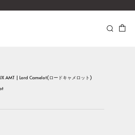
Ca
Searc
V UX AMT | Lord Camelot(ロードキャメロット)
ot