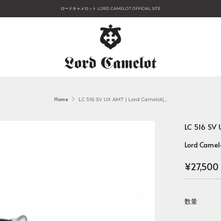
ロードキャメロット LORD CAMELOT OFFICIAL SITE
Home
LC 516 SV UX AMT | Lord Camelot(...
LC 516 S
Lord Camel
Regular
¥27,500
price
数量