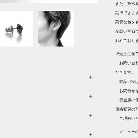
また、第六
期待できま
高貴な色を
が高い宝石
われており
※受注生産
お問い合わ
だきます。
Open
納品目安は
tab
お問合せを
Open
貴金属の価
tab
価格変更の
Open
ご理解いた
tab
メニューのC
Open