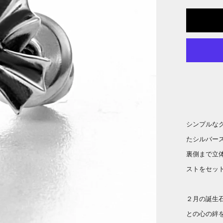
シンプルな
たシルバー
裏側まで立
ストをセッ
２月の誕生
との心の絆