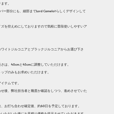
ります。
バー部分にも、細部までLord Camelotらしくデザインして
イズを控えめにしておりますので気軽に普段使いしやすいア
。
ホワイトジルコニアとブラックジルコニアからお選び下さ
さは、40cmと45cmに調整していただけます。
トップのみもお求めいただけます。
アイテムです。
せ後、弊社担当者と幾度か確認をしつつ、進めさせていた
、お打ち合わせ確定後、約60日を予定しております。
いただいた後にお見積り価格を提示させていただきます。