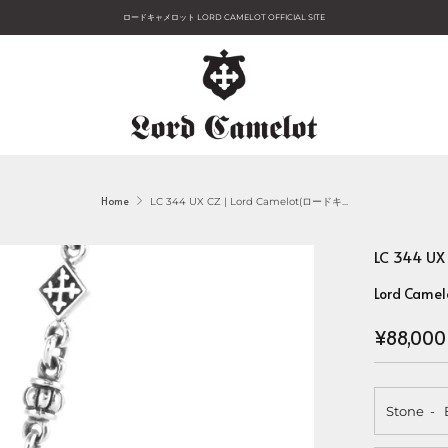
ロードキャメロット LORD CAMELOT OFFICIAL SITE
Home
LC 344 UX CZ | Lord Camelot(ロードキ...
LC 344 U
Lord Camel
Regular
¥88,000
price
Stone