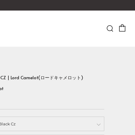
Ca
Searc
X CZ | Lord Camelot(ロードキャメロット)
ot