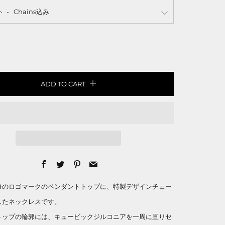
ト
ADD TO CART
Facebook
Twitter
Pinterest
Email
amelotのロゴマークのペンダントトップに、特製デザインチェー
したネックレスです。
トップの輪郭には、キュービックジルコニアを一周に亘りセ