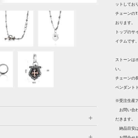
ットしてお
チェーンのT
おります。
トップのサ
イテムです
ストーンは
い。
チェーンの長
ペンダント
※受注生産
お問い合わ
Open
だきます。
tab
納品目安は
Open
お問合せを