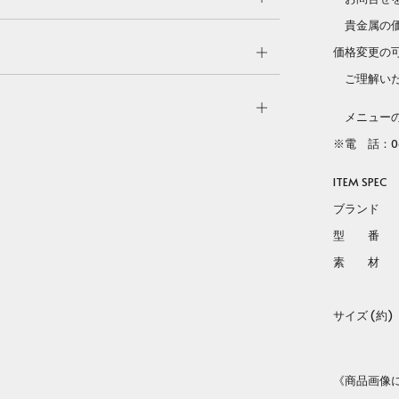
tab
貴金属の価
価格変更の
Open
ご理解いた
tab
Open
メニューのC
tab
※電 話：06
ITEM SPEC
ブランド Lo
型 
素 材 ス
ジル
サイズ (約) T
Chain
《商品画像