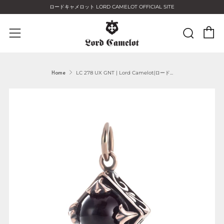
ロードキャメロット LORD CAMELOT OFFICIAL SITE
C
Sear
Menu
Home
LC 278 UX GNT | Lord Camelot(ロード...