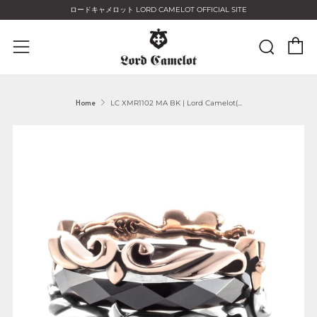
ロードキャメロット LORD CAMELOT OFFICIAL SITE
C
Sear
Menu
Home
LC XMR1102 MA BK | Lord Camelot(...