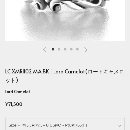
LC XMR1102 MA BK | Lord Camelot(ロードキャメロ
ット)
Lord Camelot
Regular
¥71,500
price
Size