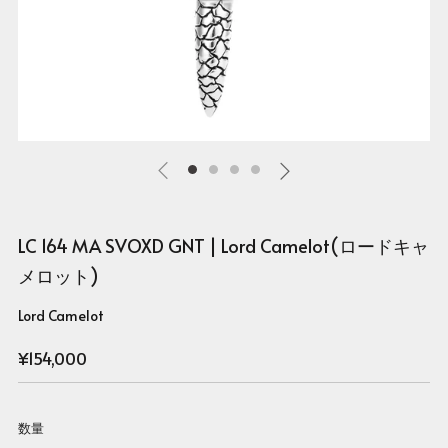
LC 164 MA SVOXD GNT | Lord Camelot(ロードキャ
メロット)
Lord Camelot
Regular
¥154,000
price
数量