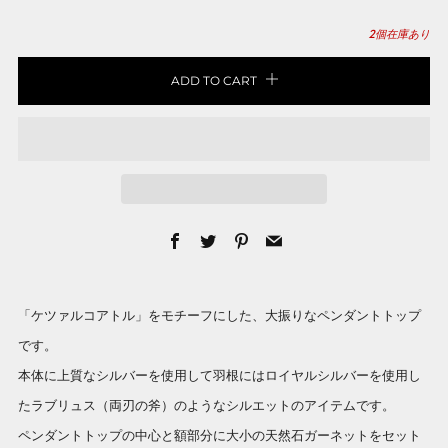
2
個在庫あり
ADD TO CART
Facebook
Twitter
Pinterest
Email
「ケツァルコアトル」をモチーフにした、大振りなペンダントトップ
です。
本体に上質なシルバーを使用して羽根にはロイヤルシルバーを使用し
たラブリュス（両刃の斧）のようなシルエットのアイテムです。
ペンダントトップの中心と額部分に大小の天然石ガーネットをセット