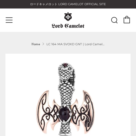
ロードキャメロット LORD CAMELOT OFFICIAL SITE
C
Sear
Menu
Home
LC 164 MA SVOXD GNT | Lord Camel...