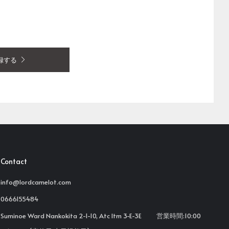
録する
Contact
info@lordcamelot.com
0666155484
Suminoe Ward Nankokita 2-1-10, Atc Itm 3-E-3E 営業時間:10:00