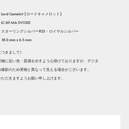
rd Camelot (ロードキャメロット)
番
LC 611 MA SVOXD
ターリングシルバー925・ロイヤルシルバー
8.0 mm x 6.5 mm
につきまして》
実物に近い色・質感を出すよう心掛けておりますが、デジタ
の撮影のため実物と異なって見える場合がございます。
いただきますようお願い申し上げます。