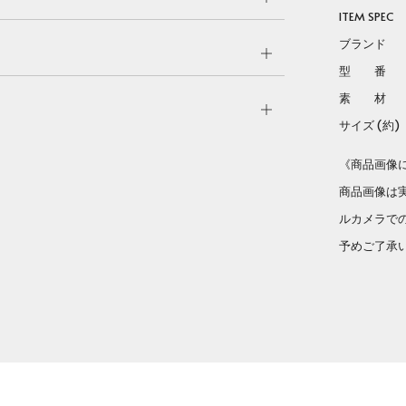
ITEM SPEC
tab
ブランド Lo
Open
型 
tab
素 材 ス
Open
サイズ (約) 1
tab
《商品画像
商品画像は
ルカメラで
予めご了承