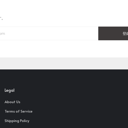
す。
登
Legal
About Us
Terms of Service
Shipping Policy