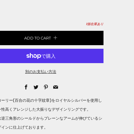
1
個在庫あり
ADD TO CART
別のお支払い方法
Facebook
Twitter
Pinterest
Email
ローリー(百合の花の十字紋章)をロイヤルシルバーを使用し
ン性高くアレンジした大振りなデザインリングです。
は逆三角形のシールドからプレーンなアームが伸びているシ
ザインに仕上げております。