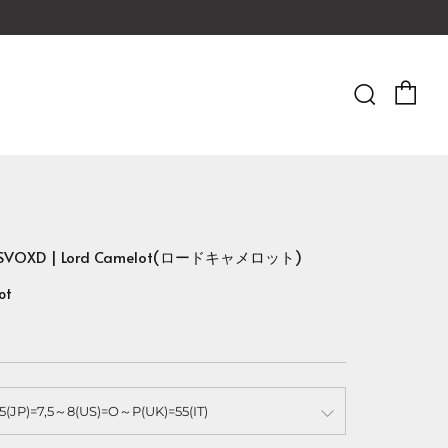
Ca
Searc
A SVOXD | Lord Camelot(ロードキャメロット)
ot