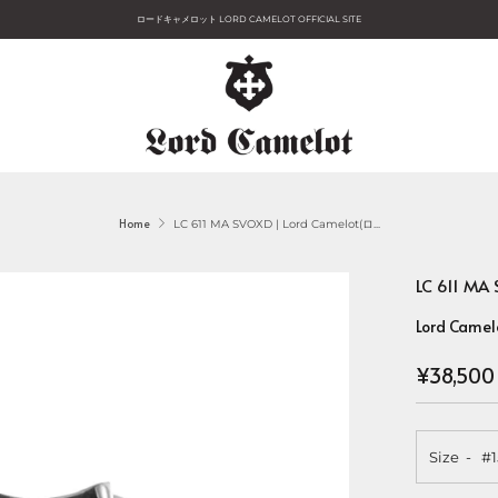
ロードキャメロット LORD CAMELOT OFFICIAL SITE
Home
LC 611 MA SVOXD | Lord Camelot(ロ...
LC 611 M
Lord Camel
Regular
¥38,500
price
Size