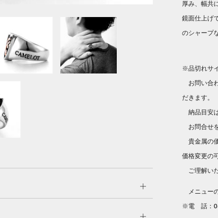
厚み、幅共
鏡面仕上げ
のシャープ
※品切れサ
お問い合わ
だきます。
納品目安は
お問合せを
貴金属の価
価格変更の
ご理解いた
Open
メニューのC
tab
※電 話：06
Open