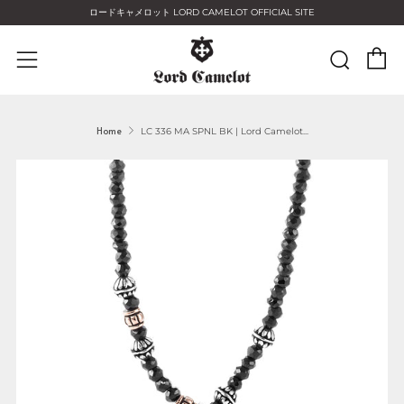
ロードキャメロット LORD CAMELOT OFFICIAL SITE
C
Sear
Menu
Home
LC 336 MA SPNL BK | Lord Camelot...