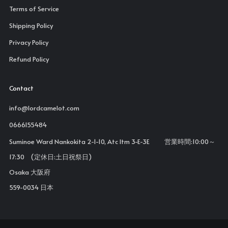
Terms of Service
Shipping Policy
Privacy Policy
Refund Policy
Contact
info@lordcamelot.com
0666155484
Suminoe Ward Nankokita 2-1-10, Atc Itm 3-E-3E 営業時間:10:00～
17:30 (定休日:土日祝祭日)
Osaka 大阪府
559-0034 日本