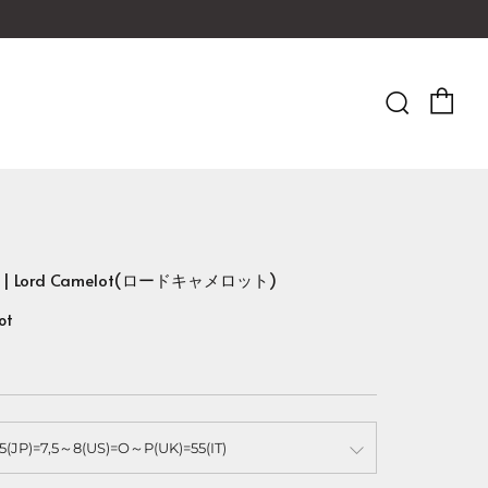
Ca
Searc
UX | Lord Camelot(ロードキャメロット)
ot