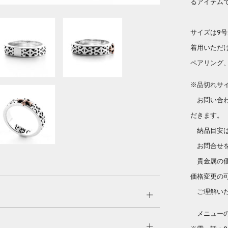
るアイテム
サイズは9
着用いただ
ペアリング
※品切れサ
お問い合わ
だきます。
納品目安は
お問合せを
貴金属の価
価格変更の
ご理解いた
Open
tab
メニューのC
Open