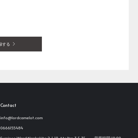
録する
Contact
info@lordcamelot.com
0666155484