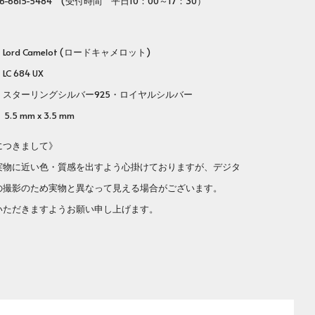
-6615-5484 (受付時間 平日10：00～17：30）
rd Camelot (ロードキャメロット)
番
LC 684 UX
ターリングシルバー925・ロイヤルシルバー
.5 mm x 3.5 mm
につきまして》
実物に近い色・質感を出すよう心掛けておりますが、デジタ
の撮影のため実物と異なって見える場合がございます。
いただきますようお願い申し上げます。