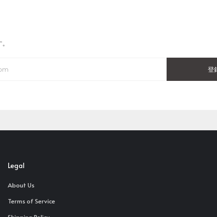
す。
登
Legal
About Us
Terms of Service