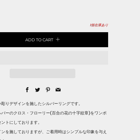
1
個在庫あり
ADD TO CART
Facebook
Twitter
Pinterest
Email
い彫りデザインを施したシルバーリングです。
ルバーのクロス・フローリー(百合の花の十字紋章)をワンポ
セントにしております。
インを施しておりますが、ご着用時はシンプルな印象を与え