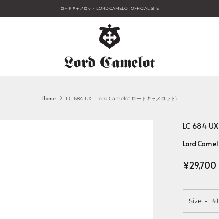
ロードキャメロット LORD CAMELOT OFFICIAL SITE
Home
LC 684 UX | Lord Camelot(ロードキャメロット)
LC 684 
Lord Camel
Regular
¥29,700
price
Size