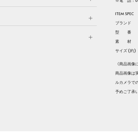
※電 話：06
tab
ITEM SPEC
Open
ブランド Lo
tab
型 
Open
素 材 ス
tab
サイズ (約) 5
《商品画像
商品画像は
ルカメラで
予めご了承