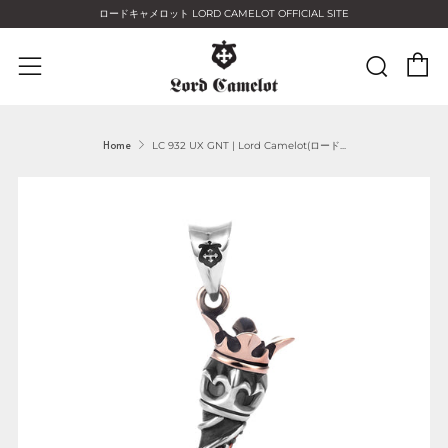
ロードキャメロット LORD CAMELOT OFFICIAL SITE
C
Sear
Menu
Home
LC 932 UX GNT | Lord Camelot(ロード...