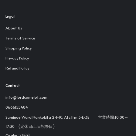
Legal
About Us
Terms of Service
Shipping Policy
Privacy Policy
Refund Policy
Contact
info@lordcamelot.com
0666155484
Suminoe Ward Nankokita 2-1-10, Atc Itm 3-E-3E 営業時間:10:00～
17:30 (定休日:土日祝祭日)
Osaka 大阪府