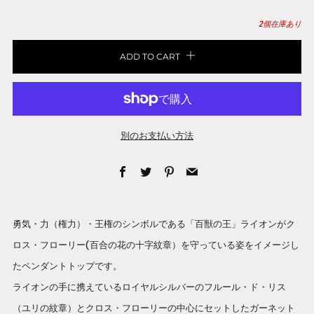
2
個在庫あり
ADD TO CART
別のお支払い方法
Facebook
Twitter
Pinterest
Email
勇気・力（権力）・王権のシンボルである「百獣の王」ライオンがク
ロス・フローリー(百合の花の十字紋章）を守っている姿をイメージし
たペンダントトップです。
ライオンの手に携えているロイヤルシルバーのフルール・ド・リス
（ユリの紋章）とクロス・フローリーの中心にセットしたガーネット