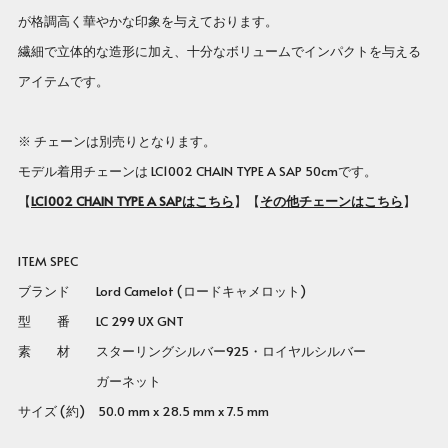
が格調高く華やかな印象を与えております。
繊細で立体的な造形に加え、十分なボリュームでインパクトを与える
アイテムです。
※ チェーンは別売りとなります。
モデル着用チェーンは
LC1002 CHAIN TYPE A SAP 50cmです。
【
LC1002 CHAIN TYPE A SAPはこちら
】【
その他チェーンはこちら
】
ITEM SPEC
ブランド Lord Camelot (ロードキャメロット)
型 番
LC 299 UX GNT
素 材 スターリングシルバー925・ロイヤルシルバー
ガーネット
サイズ (約) 50.0 mm x 28.5 mm x 7.5 mm