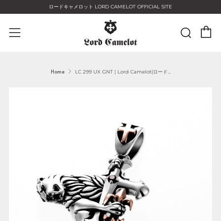
ロードキャメロット LORD CAMELOT OFFICIAL SITE
C
Sear
Menu
Home
LC 299 UX GNT | Lord Camelot(ロード...