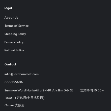
Legal
About Us
Terms of Service
Shipping Policy
Privacy Policy
Refund Policy
Contact
info@lordcamelot.com
0666155484
Suminoe Ward Nankokita 2-1-10, Atc Itm 3-E-3E 営業時間:10:00～
17:30 (定休日:土日祝祭日)
Osaka 大阪府