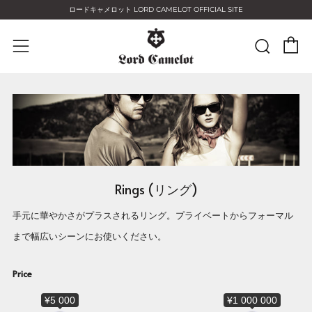
ロードキャメロット LORD CAMELOT OFFICIAL SITE
C
Sear
Menu
Rings (リング)
手元に華やかさがプラスされるリング。プライベートからフォーマル
まで幅広いシーンにお使いください。
Price
¥5 000
¥1 000 000