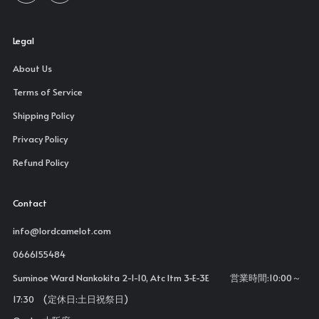
Legal
About Us
Terms of Service
Shipping Policy
Privacy Policy
Refund Policy
Contact
info@lordcamelot.com
0666155484
Suminoe Ward Nankokita 2-1-10, Atc Itm 3-E-3E 営業時間:10:00～
17:30 (定休日:土日祝祭日)