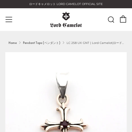
ロードキャメロット LORD CAMELOT OFFICIAL SITE
C
Sear
Menu
Home
Pendant Tops (ペンダント)
LC 258 UX GNT | Lord Camelot(ロード...