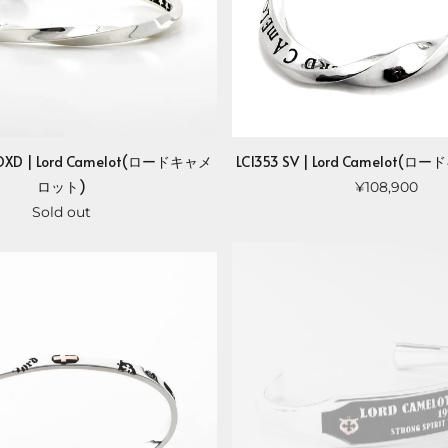
SVOXD | Lord Camelot(ロードキャメ
LC1353 SV | Lord Camelot
ロット)
¥108,900
Sold out