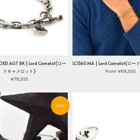
VOXD AGT BK | Lord Camelot(ロー
LC1360 MA | Lord Camelot
ドキャメロット)
from
¥69,300
¥79,200
HOT