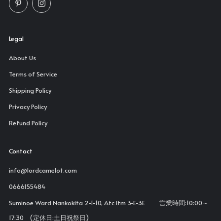
Pinterest
Instagram
Legal
About Us
Terms of Service
Shipping Policy
Privacy Policy
Refund Policy
Contact
info@lordcamelot.com
0666155484
Suminoe Ward Nankokita 2-1-10, Atc Itm 3-E-3E 営業時間:10:00～
17:30 (定休日:土日祝祭日)