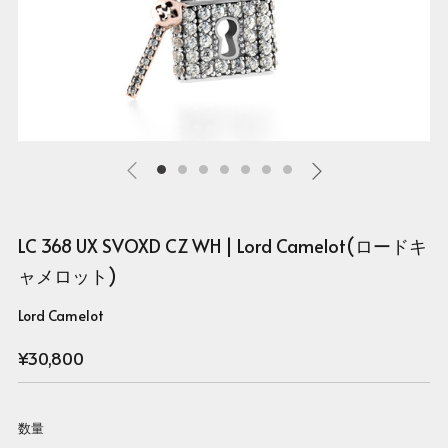
LC 368 UX SVOXD CZ WH | Lord Camelot(ロードキ
ャメロット)
Lord Camelot
Regular
¥30,800
price
数量