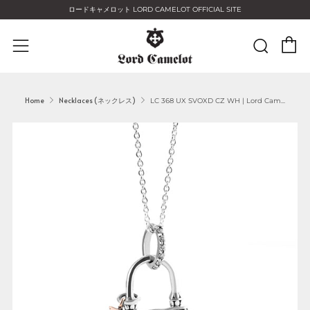
ロードキャメロット LORD CAMELOT OFFICIAL SITE
C
Sear
Menu
Home
Necklaces (ネックレス)
LC 368 UX SVOXD CZ WH | Lord Cam...