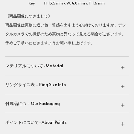
Key H: 13.5 mm x W: 4.0 mm x T: 1.6 mm
《商品画像につきまして》
商品画像は実物に近い色・質感を出すよう心掛けておりますが、デジ
タルカメラでの撮影のため実物と異なって見える場合がございます。
予めご了承いただきますようお願い申し上げます。
マテリアルについて-Material
Open
tab
リングサイズ表 - Ring Size Info
Open
tab
付属品につ - Our Packaging
Open
tab
ポイントについて-About Points
Open
tab