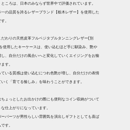
くところは、日本のみならず世界中で評価されています。
本一の品質を誇るレザーブランド【栃木レザー】を使用した
です。
こだわりの天然皮革フルベジタブルタンニングレザー(別
)を使用したキーケースは、使い込むほど手に馴染み、艶や
増し、自分だけの風合いへと変化していくエイジングをお愉
けます。
っている質感は使い込むにつれ色艶が増し、自分だけの表情
ていく「育てる愉しみ」を味わうことができます。
はちょっとしたお出かけの際にも便利なコイン収納がついて
トな仕上がりになっています。
バーパーツが男性らしい雰囲気を演出しギフトとしても喜ば
ムです。