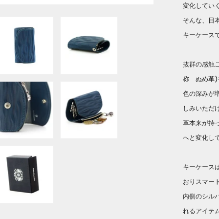
変化してい
そんな、日
キーケース
抜群の感触
称 ぬめ革
色の深みが
しみいただ
革本来が持
へと変化し
キーケース
おりスマー
内側のシル
れるアイテ