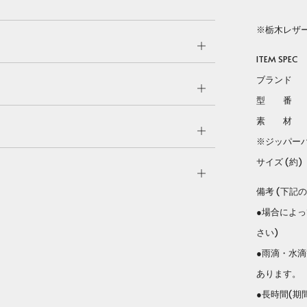
※栃木レザ
Open
ITEM SPEC
tab
ブランド Lo
Open
型 
tab
素 材 栃
Open
※ジッパーパ
tab
サイズ (約) H
Open
備考 (下記
tab
●場合によ
さい)
●雨滴・水
あります。
●長時間(