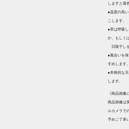
しますと退
●温度の高
こします。
●革は呼吸
か、もしく
日陰干しを
●風合いを
すめします
●本格的な
します。
《商品画像
商品画像は
ルカメラで
予めご了承