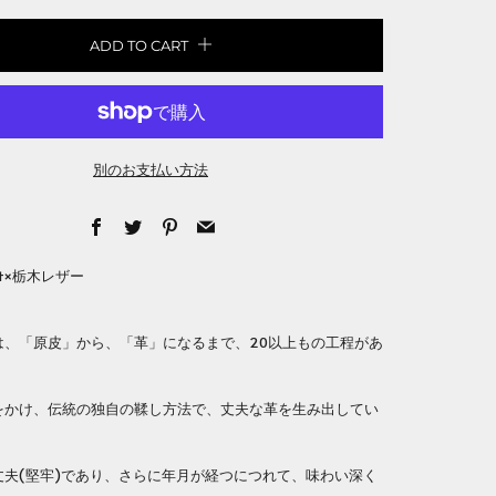
ADD TO CART
別のお支払い方法
Facebook
Twitter
Pinterest
Email
elot×栃木レザー
は、「原皮」から、「革」になるまで、20以上もの工程があ
をかけ、伝統の独自の鞣し方法で、丈夫な革を生み出してい
丈夫(堅牢)であり、さらに年月が経つにつれて、味わい深く