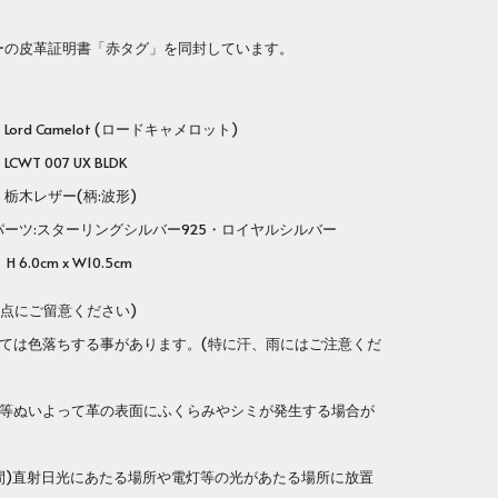
ーの皮革証明書「赤タグ」を同封しています。
rd Camelot (ロードキャメロット)
番
LCWT 007 UX BLDK
木レザー(柄:波形)
ーツ:スターリングシルバー925・ロイヤルシルバー
 6.0cm x W10.5cm
の点にご留意ください)
っては色落ちする事があります。(特に汗、雨にはご注意くだ
滴等ぬいよって革の表面にふくらみやシミが発生する場合が
期間)直射日光にあたる場所や電灯等の光があたる場所に放置