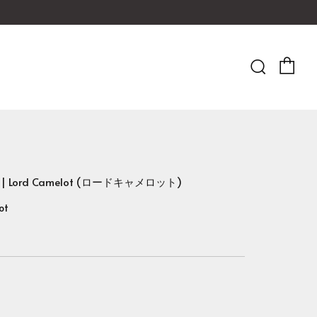
Ca
Searc
7 | Lord Camelot (ロードキャメロット)
ot