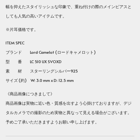
幅を抑えたスタイリッシュな印象で、重ね付けの際のメインピアスと
しても人気の高いアイテムです。
※片耳価格です。
ITEM SPEC
ブランド Lord Camelot (ロードキャメロット)
型 番
LC 510 UX SVOXD
素 材 スターリングシルバー925
サイズ (約) W: 3.0 mm x D: 12.5 mm
《商品画像につきまして》
商品画像は実物に近い色・質感を出すよう心掛けておりますが、デジ
タルカメラでの撮影のため実物と異なって見える場合がございます。
予めご了承いただきますようお願い申し上げます。