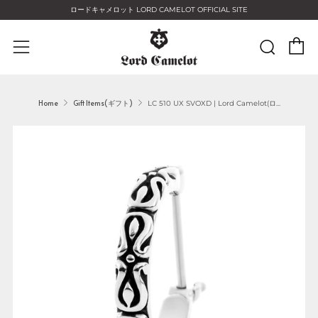
ロードキャメロット LORD CAMELOT OFFICIAL SITE
C
Sear
Menu
Home
Gift Items(ギフト)
LC 510 UX SVOXD | Lord Camelot(ロ...