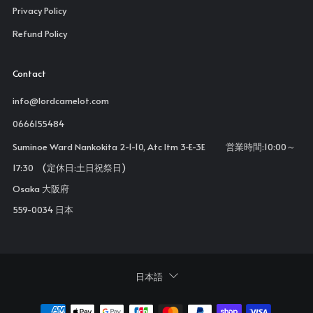
Privacy Policy
Refund Policy
Contact
info@lordcamelot.com
0666155484
Suminoe Ward Nankokita 2-1-10, Atc Itm 3-E-3E 営業時間:10:00～
17:30 (定休日:土日祝祭日)
Osaka 大阪府
559-0034 日本
Language
日本語