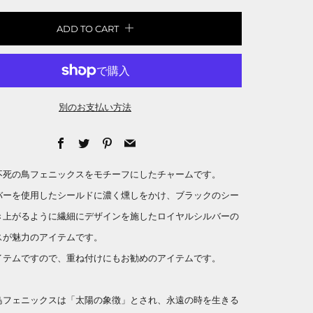
ADD TO CART
別のお支払い方法
Facebook
Twitter
Pinterest
Email
不死の鳥フェニックスをモチーフにしたチャームです。
バーを使用したシールドに濃く燻しをかけ、ブラックのシー
き上がるように繊細にデザインを施したロイヤルシルバーの
スが魅力のアイテムです。
イテムですので、重ね付けにもお勧めのアイテムです。
鳥フェニックスは「太陽の象徴」とされ、永遠の時を生きる