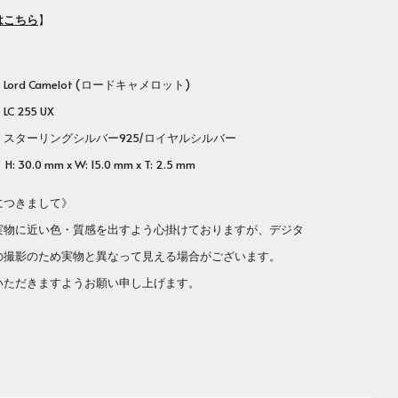
はこちら
】
rd Camelot (ロードキャメロット)
番
LC 255 UX
ターリングシルバー925/ロイヤルシルバー
 30.0 mm x W: 15.0 mm x T: 2.5 mm
につきまして》
実物に近い色・質感を出すよう心掛けておりますが、デジタ
の撮影のため実物と異なって見える場合がございます。
いただきますようお願い申し上げます。