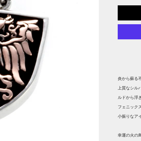
炎から蘇る
上質なシル
ルドから浮
フェニック
小振りなア
幸運の火の