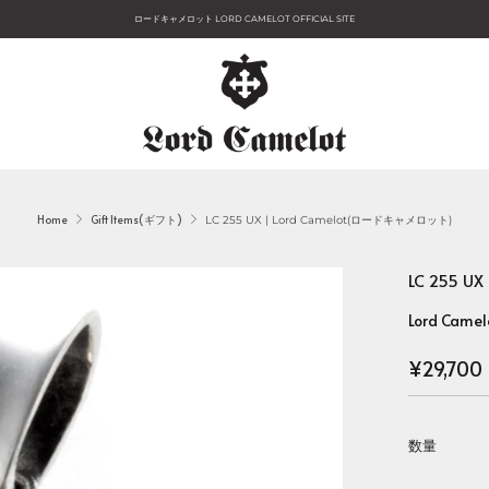
ロードキャメロット LORD CAMELOT OFFICIAL SITE
Home
Gift Items(ギフト)
LC 255 UX | Lord Camelot(ロードキャメロット)
LC 255 
Lord Camel
Regular
¥29,700
price
数量