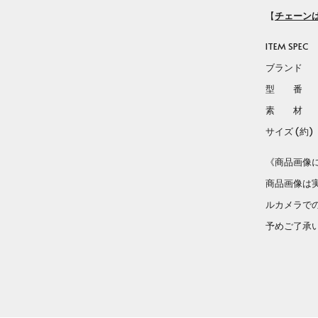
tab
【
チェーン
ITEM SPEC
ブランド Lo
型 
素 材 ス
サイズ (約) H:
《商品画像
商品画像は
ルカメラで
予めご了承