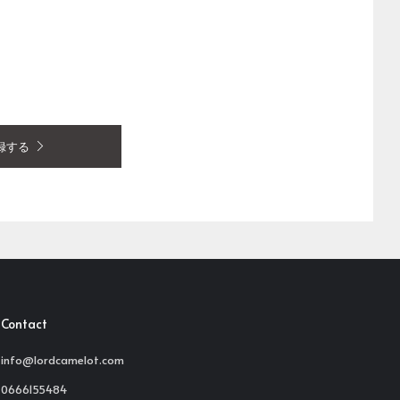
録する
Contact
info@lordcamelot.com
0666155484