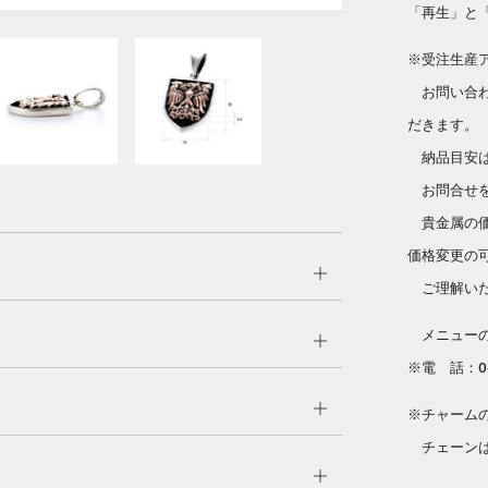
「再生」と
※受注生産
お問い合わ
だきます。
納品目安は
お問合せを
貴金属の価
価格変更の
Open
ご理解いた
tab
メニューのC
Open
※電 話：06
tab
Open
※チャーム
tab
チェーンは
Open