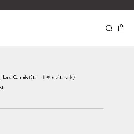
Ca
Searc
UX | Lord Camelot(ロードキャメロット)
ot