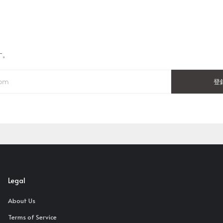
す。
登
Legal
About Us
Terms of Service