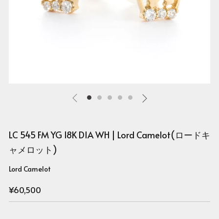
LC 545 FM YG 18K DIA WH | Lord Camelot(ロードキ
ャメロット)
Lord Camelot
Regular
¥60,500
price