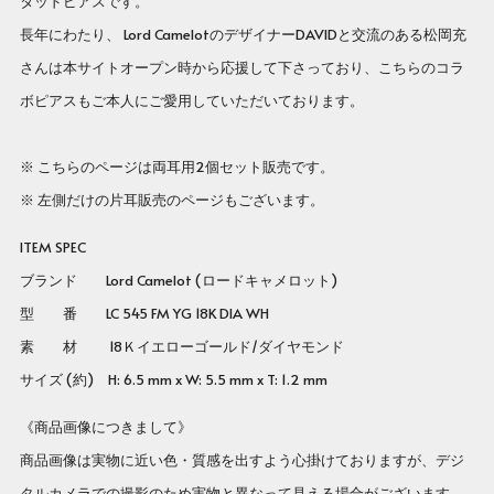
タッドピアスです。
長年にわたり、 Lord CamelotのデザイナーDAVIDと交流のある松岡充
さんは本サイトオープン時から応援して下さっており、こちらのコラ
ボピアスもご本人にご愛用していただいております。
※ こちらのページは両耳用2個セット販売です。
※ 左側だけの片耳販売のページもございます。
ITEM SPEC
ブランド Lord Camelot (ロードキャメロット)
型 番 LC 545 FM YG 18K DIA WH
素 材 18Ｋイエローゴールド/ダイヤモンド
サイズ (約) H: 6.5 mm x W: 5.5 mm x T: 1.2 mm
《商品画像につきまして》
商品画像は実物に近い色・質感を出すよう心掛けておりますが、デジ
タルカメラでの撮影のため実物と異なって見える場合がございます。