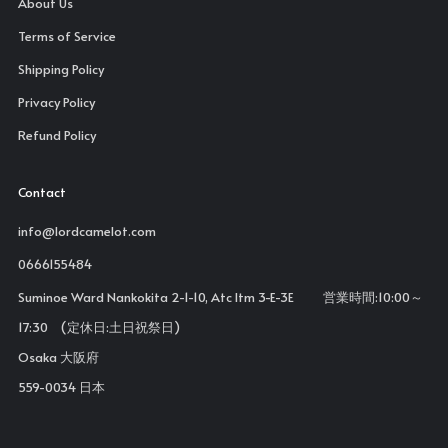
About Us
Terms of Service
Shipping Policy
Privacy Policy
Refund Policy
Contact
info@lordcamelot.com
0666155484
Suminoe Ward Nankokita 2-1-10, Atc Itm 3-E-3E 営業時間:10:00～
17:30 (定休日:土日祝祭日)
Osaka 大阪府
559-0034 日本