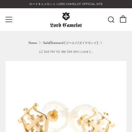
ロードキャメロット LORD CAMELOT OFFICIAL SITE
C
Sear
Menu
Home
Gold/Diamond (ゴールド/ダイヤモンド)
LC 545 FM YG 18K DIA WH | Lord C...