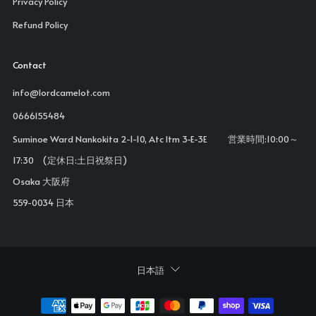
Privacy Policy
Refund Policy
Contact
info@lordcamelot.com
0666155484
Suminoe Ward Nankokita 2-1-10, Atc Itm 3-E-3E 営業時間:10:00～
17:30 (定休日:土日祝祭日)
Osaka 大阪府
559-0034 日本
Language
日本語