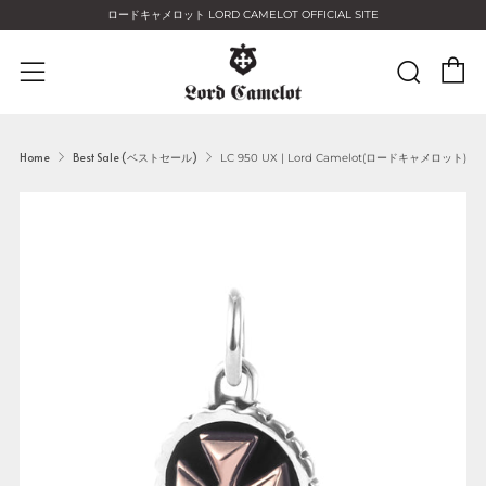
ロードキャメロット LORD CAMELOT OFFICIAL SITE
C
Sear
Menu
Home
Best Sale (ベストセール)
LC 950 UX | Lord Camelot(ロードキャメロット)