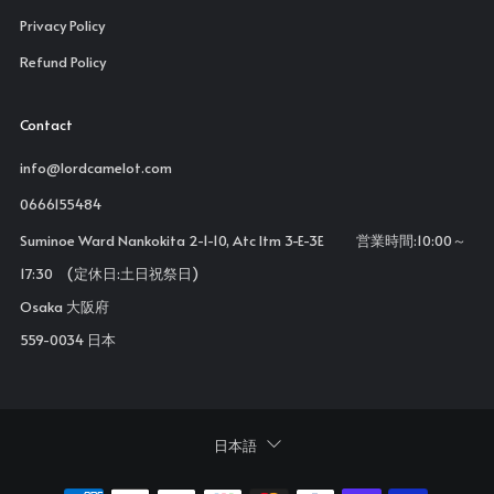
Privacy Policy
Refund Policy
Contact
info@lordcamelot.com
0666155484
Suminoe Ward Nankokita 2-1-10, Atc Itm 3-E-3E 営業時間:10:00～
17:30 (定休日:土日祝祭日)
Osaka 大阪府
559-0034 日本
Language
日本語