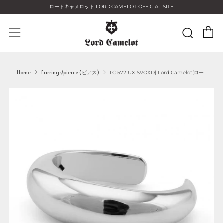
ロードキャメロット LORD CAMELOT OFFICIAL SITE
C
Sear
Menu
Home
Earrings/pierce (ピアス)
LC 572 UX SVOXD| Lord Camelot(ロー...