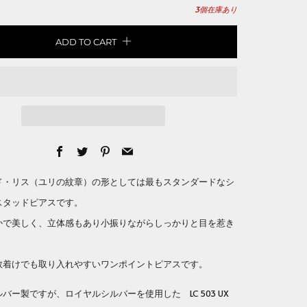
3
個在庫あり
ADD TO CART
Facebook
Twitter
Pinterest
Email
ド・リス（ユリの紋章）の形としては最もスタンダードなシ
スタッドピアスです。
かで美しく、立体感もあり小振りながらしっかりと目を惹き
数着けでも取り入れやすいワンポイントピアスです。
バー製ですが、ロイヤルシルバーを使用した LC 503 UX