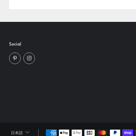
Social
Pinterest
Instagram
Language
日本語