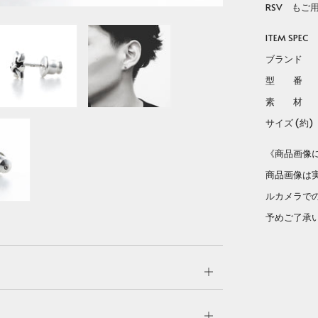
RSV もご
ITEM SPEC
ブランド Lo
型 
素 材 ス
サイズ (約) 8
《商品画像
商品画像は
ルカメラで
予めご了承
Open
tab
Open