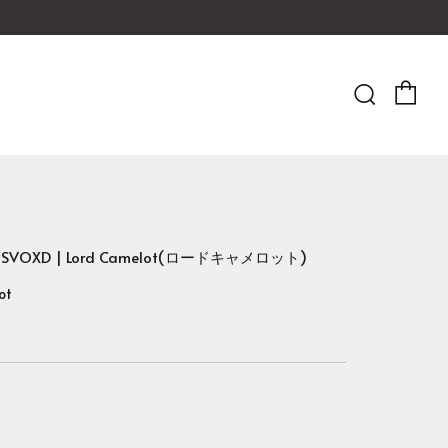
Ca
Searc
UX SVOXD | Lord Camelot(ロードキャメロット)
ot