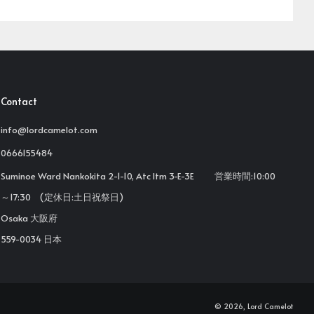
Contact
info@lordcamelot.com
0666155484
Suminoe Ward Nankokita 2-1-10, Atc Itm 3-E-3E 営業時間:10:00
～17:30 (定休日:土日祝祭日)
Osaka 大阪府
559-0034 日本
© 2026, Lord Camelot