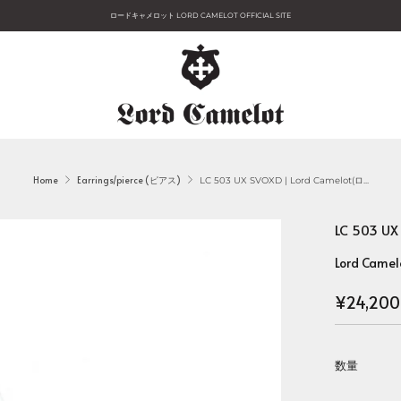
ロードキャメロット LORD CAMELOT OFFICIAL SITE
Home
Earrings/pierce (ピアス)
LC 503 UX SVOXD | Lord Camelot(ロ...
LC 503 
Lord Camel
Regular
¥24,200
price
数量