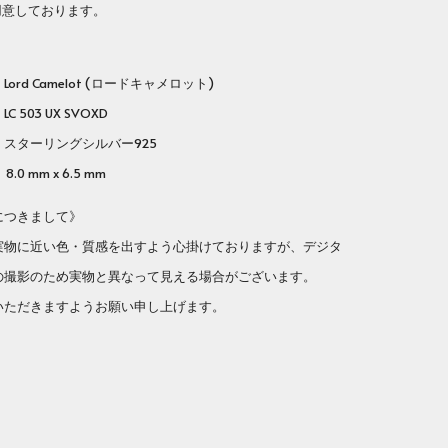
用意しております。
rd Camelot (ロードキャメロット)
番
LC 503 UX SVOXD
ターリングシルバー925
.0 mm x 6.5 mm
につきまして》
実物に近い色・質感を出すよう心掛けておりますが、デジタ
の撮影のため実物と異なって見える場合がございます。
いただきますようお願い申し上げます。