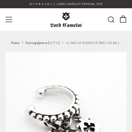
ロードキャメロット LORD CAMELOT OFFICIAL SITE
C
Sear
Menu
Home
Earrings/pierce (ピアス)
LC 563 UX SVOXD CZ RED / CZ BK |...