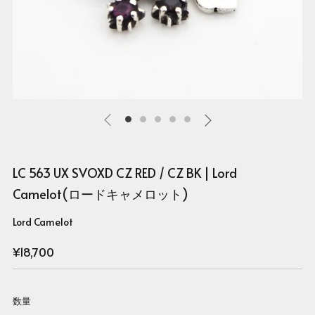
LC 563 UX SVOXD CZ RED / CZ BK | Lord
Camelot(ロードキャメロット)
Lord Camelot
Regular
¥18,700
price
数量