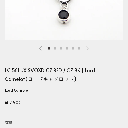
LC 561 UX SVOXD CZ RED / CZ BK | Lord
Camelot(ロードキャメロット)
Lord Camelot
Regular
¥17,600
price
数量