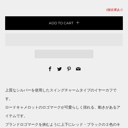
1
個在庫あり
ADD TO CART
Facebook
Twitter
Pinterest
Email
上質なシルバーを使用したスイングチャームタイプのイヤーカフで
す。
ロードキャメロットのロゴマークが可愛らしく揺れる、動きがあるア
イテムです。
ブランドロゴマークを挟むように上下にレッド・ブラックの２色のキ