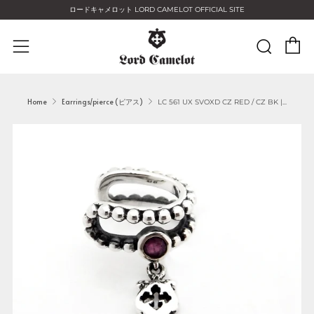
ロードキャメロット LORD CAMELOT OFFICIAL SITE
C
Sear
Menu
Home
Earrings/pierce (ピアス)
LC 561 UX SVOXD CZ RED / CZ BK |...