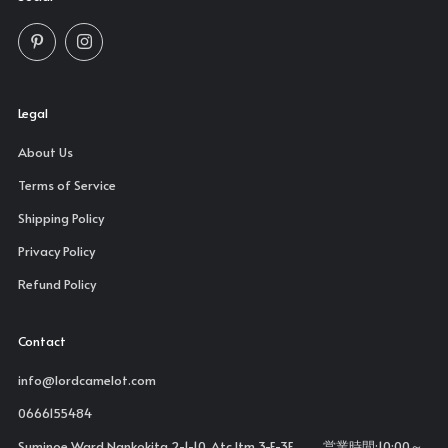
Pinterest
Instagram
Legal
About Us
Terms of Service
Shipping Policy
Privacy Policy
Refund Policy
Contact
info@lordcamelot.com
0666155484
Suminoe Ward Nankokita 2-1-10, Atc Itm 3-E-3E 営業時間:10:00～