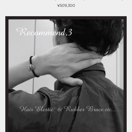
¥509,300