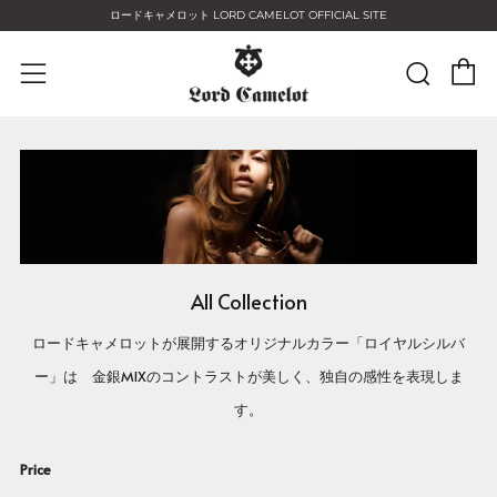
ロードキャメロット LORD CAMELOT OFFICIAL SITE
C
Sear
Menu
All Collection
ロードキャメロットが展開するオリジナルカラー「ロイヤルシルバ
ー」は 金銀MIXのコントラストが美しく、独自の感性を表現しま
す。
Price