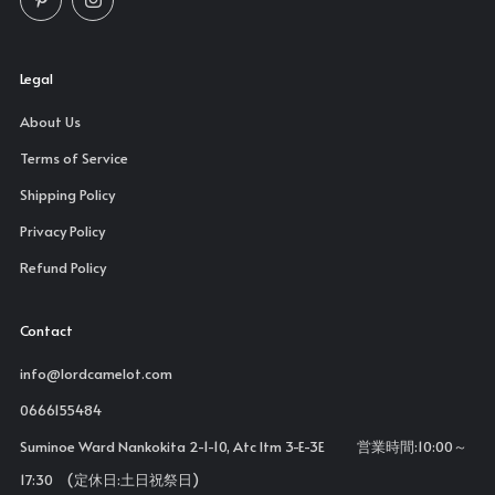
Legal
About Us
Terms of Service
Shipping Policy
Privacy Policy
Refund Policy
Contact
info@lordcamelot.com
0666155484
Suminoe Ward Nankokita 2-1-10, Atc Itm 3-E-3E 営業時間:10:00～
17:30 (定休日:土日祝祭日)